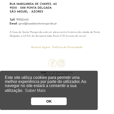
RUA MARGARIDA DE CHAVES, 143
9500 - 088 PONTA DELGADA
SÃO MIGUEL - AZORES
Telf:
919000443
Email:
geral@casadesantamargarida.pt
A Casa de Santa Margarida está em pleno centro histórico da cidade de Ponta
Delgada, a 4,3 Km do Aeroporto João Paulo II (9 minutos de carro).
Reserve Agora
Política de Privacidade
2026
Casa de Santa Margarida
Website por
Zona de Ideias
Este site utiliza cookies para permitir uma
melhor experiência por parte do utilizador. Ao
navegar no site estará a consentir a sua
utilização.
Saber Mais
OK